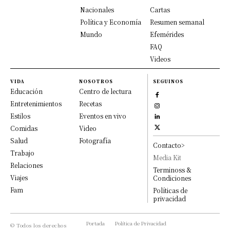
Nacionales
Cartas
Política y Economía
Resumen semanal
Mundo
Efemérides
FAQ
Videos
VIDA
NOSOTROS
SEGUINOS
Educación
Centro de lectura
Entretenimientos
Recetas
Estilos
Eventos en vivo
Comidas
Video
Salud
Fotografía
Contacto>
Trabajo
Media Kit
Relaciones
Terminoss &
Viajes
Condiciones
Fam
Políticas de
privacidad
Portada
Política de Privacidad
© Todos los derechos