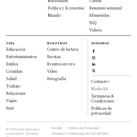
Nacionales
Cartas
Política y Economía
Resumen semanal
Mundo
Efemérides
FAQ
Videos
VIDA
NOSOTROS
SEGUINOS
Educación
Centro de lectura
Entretenimientos
Recetas
Estilos
Eventos en vivo
Comidas
Video
Salud
Fotografía
Contacto>
Trabajo
Media Kit
Relaciones
Terminoss &
Viajes
Condiciones
Fam
Políticas de
privacidad
Portada
Política de Privacidad
© Todos los derechos
reservados, Córdoba
Términos y Condiciones de Uso del Sitio