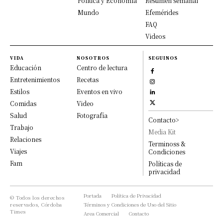
Política y Economía
Resumen semanal
Mundo
Efemérides
FAQ
Videos
VIDA
NOSOTROS
SEGUINOS
Educación
Centro de lectura
Entretenimientos
Recetas
Estilos
Eventos en vivo
Comidas
Video
Salud
Fotografía
Contacto>
Trabajo
Media Kit
Relaciones
Terminoss &
Viajes
Condiciones
Fam
Políticas de
privacidad
Portada
Política de Privacidad
© Todos los derechos
reservados, Córdoba
Términos y Condiciones de Uso del Sitio
Times
Area Comercial
Contacto