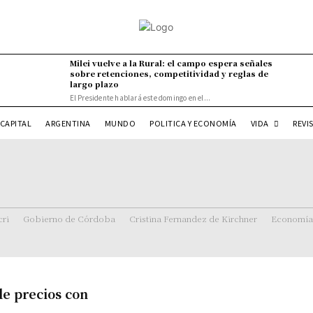
Milei vuelve a la Rural: el campo espera señales
sobre retenciones, competitividad y reglas de
largo plazo
El Presidente hablará este domingo en el...
VIDA
CAPITAL
ARGENTINA
MUNDO
POLITICA Y ECONOMÍA
REVI
ri
Gobierno de Córdoba
Cristina Fernandez de Kirchner
Economía
de precios con