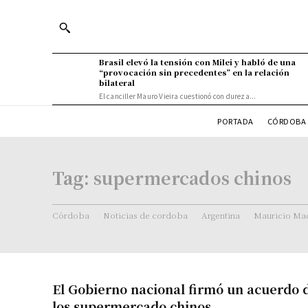
Brasil elevó la tensión con Milei y habló de una
“provocación sin precedentes” en la relación
bilateral
El canciller Mauro Vieira cuestionó con dureza...
PORTADA
CÓRDOBA 
Tag:
supermercados chinos
Córdoba
Noticias de cordoba
Argentina
Mauricio Mac
El Gobierno nacional firmó un acuerdo 
los supermercado chinos