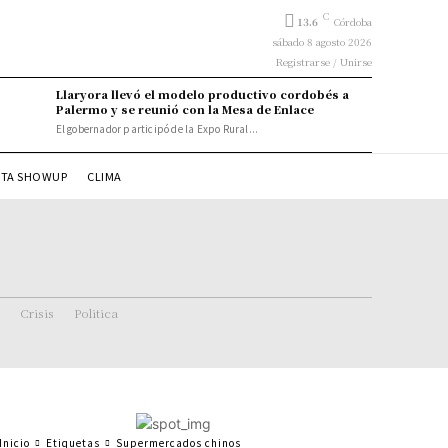
C
13.6
Córdoba
sábado 8 agosto 2026
Registrarse / Unirse
Llaryora llevó el modelo productivo cordobés a
Palermo y se reunió con la Mesa de Enlace
El gobernador participó de la Expo Rural...
STA SHOWUP
CLIMA
Crisis
Politica
Inicio
Etiquetas
Supermercados chinos