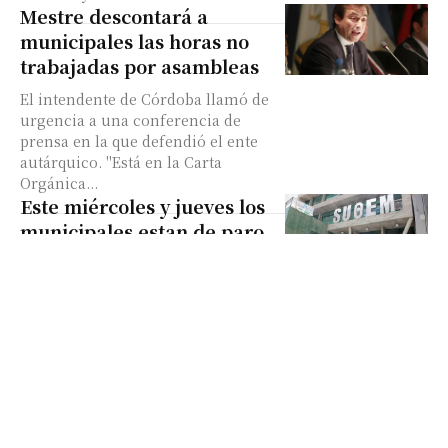
Mestre descontará a
municipales las horas no
trabajadas por asambleas
El intendente de Córdoba llamó de
urgencia a una conferencia de
prensa en la que defendió el ente
autárquico. "Está en la Carta
Orgánica...
Este miércoles y jueves los
municipales estan de paro
Sindicato Unión Obreros y
Empleados Municipales (Suoem)
rechazó ayer la creación de Ente de
Servicios y Obras Públicas (ESyOP)
que propone el intendente
Ramón...
El intendente intentará
solucionar el conflicto con
el Suoem