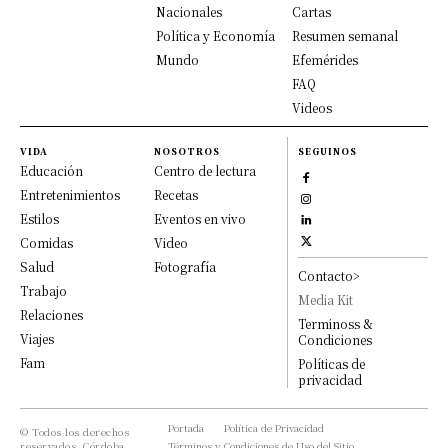
Nacionales
Cartas
Política y Economía
Resumen semanal
Mundo
Efemérides
FAQ
Videos
VIDA
NOSOTROS
SEGUINOS
Educación
Centro de lectura
Entretenimientos
Recetas
Estilos
Eventos en vivo
Comidas
Video
Salud
Fotografía
Contacto>
Trabajo
Media Kit
Relaciones
Terminoss &
Viajes
Condiciones
Fam
Políticas de
privacidad
Portada
Política de Privacidad
© Todos los derechos
reservados, Córdoba
Términos y Condiciones de Uso del Sitio