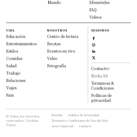
Mundo
Efemérides
FAQ
Videos
VIDA
NOSOTROS
SEGUINOS
Educación
Centro de lectura
Entretenimientos
Recetas
Estilos
Eventos en vivo
Comidas
Video
Salud
Fotografía
Contacto>
Trabajo
Media Kit
Relaciones
Terminoss &
Viajes
Condiciones
Fam
Políticas de
privacidad
Portada
Política de Privacidad
© Todos los derechos
reservados, Córdoba
Términos y Condiciones de Uso del Sitio
Times
Area Comercial
Contacto