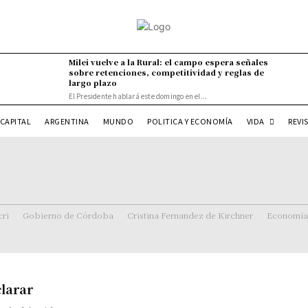
Milei vuelve a la Rural: el campo espera señales
sobre retenciones, competitividad y reglas de
largo plazo
El Presidente hablará este domingo en el...
VIDA
CAPITAL
ARGENTINA
MUNDO
POLITICA Y ECONOMÍA
REVI
ri
Gobierno de Córdoba
Cristina Fernandez de Kirchner
Economía
clarar