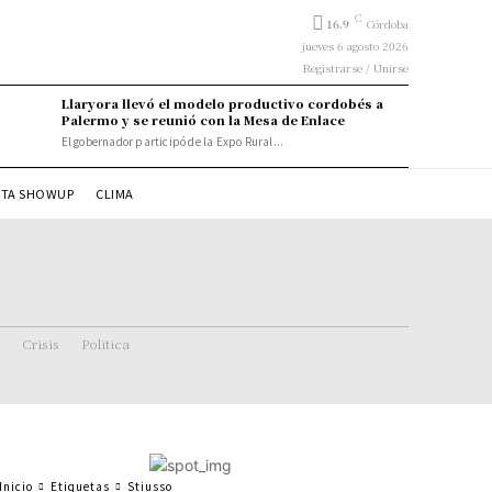
C
16.9
Córdoba
jueves 6 agosto 2026
Registrarse / Unirse
Llaryora llevó el modelo productivo cordobés a
Palermo y se reunió con la Mesa de Enlace
El gobernador participó de la Expo Rural...
STA SHOWUP
CLIMA
Crisis
Politica
Inicio
Etiquetas
Stiusso