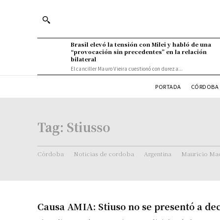
Brasil elevó la tensión con Milei y habló de una
“provocación sin precedentes” en la relación
bilateral
El canciller Mauro Vieira cuestionó con dureza...
PORTADA
CÓRDOBA 
Tag:
Stiusso
Córdoba
Noticias de cordoba
Argentina
Mauricio Mac
Causa AMIA: Stiuso no se presentó a de