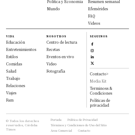
Política y Economía
Resumen semanal
Mundo
Efemérides
FAQ
Videos
VIDA
NOSOTROS
SEGUINOS
Educación
Centro de lectura
Entretenimientos
Recetas
Estilos
Eventos en vivo
Comidas
Video
Salud
Fotografía
Contacto>
Trabajo
Media Kit
Relaciones
Terminoss &
Viajes
Condiciones
Fam
Políticas de
privacidad
Portada
Política de Privacidad
© Todos los derechos
reservados, Córdoba
Términos y Condiciones de Uso del Sitio
Times
Area Comercial
Contacto