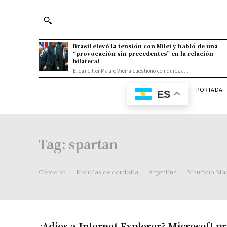
Brasil elevó la tensión con Milei y habló de una
“provocación sin precedentes” en la relación
bilateral
El canciller Mauro Vieira cuestionó con dureza...
PORTADA
ES
Tag:
spartan
Córdoba
Noticias de cordoba
Argentina
Mauricio Mac
¿Adios a Internet Explorer? Microsoft p