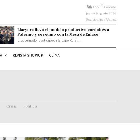
C
16.9
Córdoba
jueves 6 agosto 2026
Registrarse / Unirse
Llaryora llevó el modelo productivo cordobés a
Palermo y se reunió con la Mesa de Enlace
El gobernador participó de la Expo Rural...
DA
REVISTA SHOWUP
CLIMA
Crisis
Politica