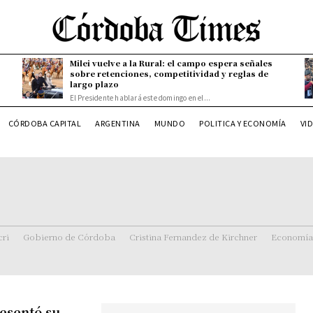
Milei vuelve a la Rural: el campo espera señales
sobre retenciones, competitividad y reglas de
largo plazo
El Presidente hablará este domingo en el...
CÓRDOBA CAPITAL
ARGENTINA
MUNDO
POLITICA Y ECONOMÍA
VI
ri
Gobierno de Córdoba
Cristina Fernandez de Kirchner
Economía
resentó su