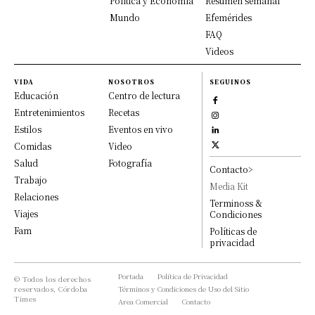
Política y Economía
Resumen semanal
Mundo
Efemérides
FAQ
Videos
VIDA
NOSOTROS
SEGUINOS
Educación
Centro de lectura
Entretenimientos
Recetas
Estilos
Eventos en vivo
Comidas
Video
Salud
Fotografía
Contacto>
Trabajo
Media Kit
Relaciones
Terminoss &
Viajes
Condiciones
Fam
Políticas de
privacidad
Portada
Política de Privacidad
© Todos los derechos
reservados, Córdoba
Términos y Condiciones de Uso del Sitio
Times
Area Comercial
Contacto