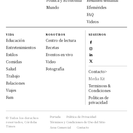
Política y Economía
Resumen semanal
Mundo
Efemérides
FAQ
Videos
VIDA
NOSOTROS
SEGUINOS
Educación
Centro de lectura
Entretenimientos
Recetas
Estilos
Eventos en vivo
Comidas
Video
Salud
Fotografía
Contacto>
Trabajo
Media Kit
Relaciones
Terminoss &
Viajes
Condiciones
Fam
Políticas de
privacidad
Portada
Política de Privacidad
© Todos los derechos
reservados, Córdoba
Términos y Condiciones de Uso del Sitio
Times
Area Comercial
Contacto