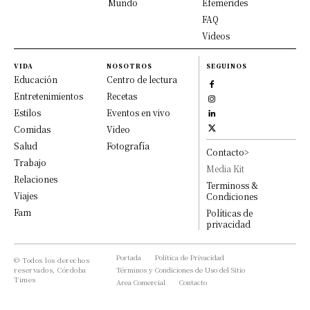
Mundo
Efemérides
FAQ
Videos
VIDA
NOSOTROS
SEGUINOS
Educación
Centro de lectura
Entretenimientos
Recetas
Estilos
Eventos en vivo
Comidas
Video
Salud
Fotografía
Contacto>
Trabajo
Media Kit
Relaciones
Terminoss &
Viajes
Condiciones
Fam
Políticas de
privacidad
Portada
Política de Privacidad
© Todos los derechos
reservados, Córdoba
Términos y Condiciones de Uso del Sitio
Times
Area Comercial
Contacto