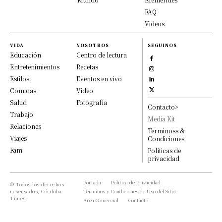
FAQ
Videos
VIDA
NOSOTROS
SEGUINOS
Educación
Centro de lectura
Entretenimientos
Recetas
Estilos
Eventos en vivo
Comidas
Video
Salud
Fotografía
Contacto>
Trabajo
Media Kit
Relaciones
Terminoss &
Viajes
Condiciones
Fam
Políticas de
privacidad
Portada
Política de Privacidad
© Todos los derechos
reservados, Córdoba
Términos y Condiciones de Uso del Sitio
Times
Area Comercial
Contacto