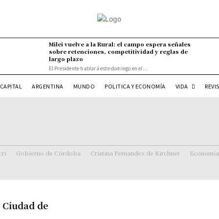
Milei vuelve a la Rural: el campo espera señales
sobre retenciones, competitividad y reglas de
largo plazo
El Presidente hablará este domingo en el...
VIDA
CAPITAL
ARGENTINA
MUNDO
POLITICA Y ECONOMÍA
REVI
ri
Gobierno de Córdoba
Cristina Fernandez de Kirchner
Economía
a Ciudad de