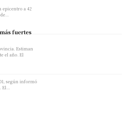
n epicentro a 42
de...
 más fuertes
ovincia. Estiman
el año. El
2.01, según informó
El...