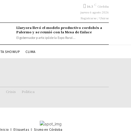
C
16.3
Córdoba
jueves 6 agosto 2026
Registrarse / Unirse
Llaryora llevó el modelo productivo cordobés a
Palermo y se reunió con la Mesa de Enlace
El gobernador participó de la Expo Rural...
STA SHOWUP
CLIMA
Crisis
Politica
Inicio
Etiquetas
Sismo en Córdoba