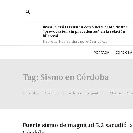
Brasil elevó la tensión con Milei y habló de una
“provocación sin precedentes” en la relación
bilateral
El canciller Mauro Vieira cuestionó con dureza...
PORTADA
CÓRDOBA 
Tag:
Sismo en Córdoba
Córdoba
Noticias de cordoba
Argentina
Mauricio Mac
Fuerte sismo de magnitud 5.3 sacudió l
Córdoba