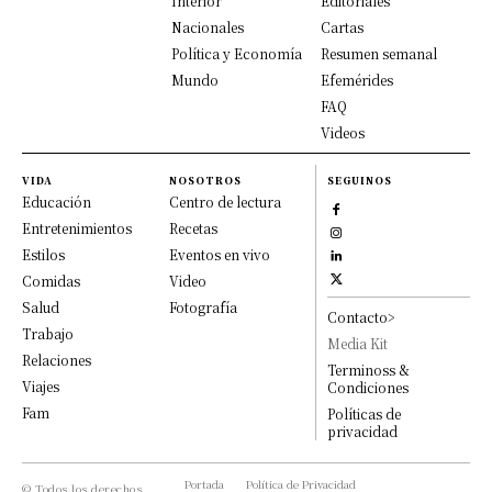
Interior
Editoriales
Nacionales
Cartas
Política y Economía
Resumen semanal
Mundo
Efemérides
FAQ
Videos
VIDA
NOSOTROS
SEGUINOS
Educación
Centro de lectura
Entretenimientos
Recetas
Estilos
Eventos en vivo
Comidas
Video
Salud
Fotografía
Contacto>
Trabajo
Media Kit
Relaciones
Terminoss &
Viajes
Condiciones
Fam
Políticas de
privacidad
Portada
Política de Privacidad
© Todos los derechos