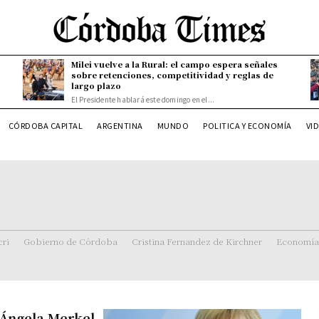
Milei vuelve a la Rural: el campo espera señales
sobre retenciones, competitividad y reglas de
largo plazo
El Presidente hablará este domingo en el...
CÓRDOBA CAPITAL
ARGENTINA
MUNDO
POLITICA Y ECONOMÍA
VI
ri
Gobierno de Córdoba
Cristina Fernandez de Kirchner
Economía
 Ángela Merkel