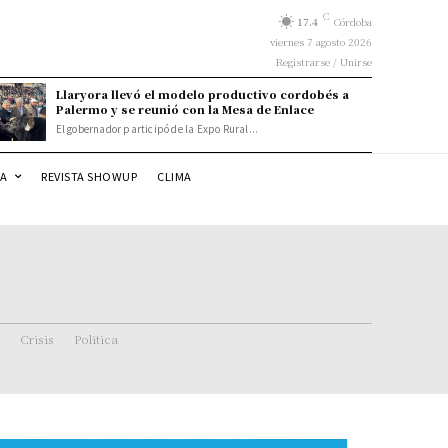
C
17.4
Córdoba
viernes 7 agosto 2026
Registrarse / Unirse
Llaryora llevó el modelo productivo cordobés a
Palermo y se reunió con la Mesa de Enlace
El gobernador participó de la Expo Rural...
DA
REVISTA SHOWUP
CLIMA
Crisis
Politica