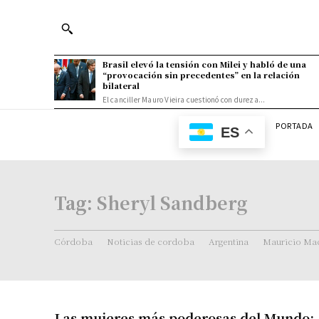
Brasil elevó la tensión con Milei y habló de una
“provocación sin precedentes” en la relación
bilateral
El canciller Mauro Vieira cuestionó con dureza...
PORTADA
ES
Tag:
Sheryl Sandberg
Córdoba
Noticias de cordoba
Argentina
Mauricio Mac
Las mujeres más poderosas del Mundo: