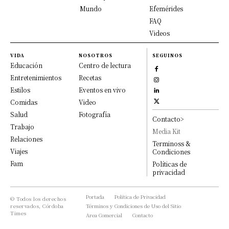
Mundo
Efemérides
FAQ
Videos
VIDA
NOSOTROS
SEGUINOS
Educación
Centro de lectura
Entretenimientos
Recetas
Estilos
Eventos en vivo
Comidas
Video
Salud
Fotografía
Contacto>
Trabajo
Media Kit
Relaciones
Terminoss &
Viajes
Condiciones
Fam
Políticas de
privacidad
Portada
Política de Privacidad
© Todos los derechos
reservados, Córdoba
Términos y Condiciones de Uso del Sitio
Times
Area Comercial
Contacto