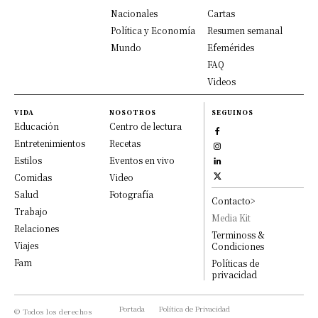
Nacionales
Cartas
Política y Economía
Resumen semanal
Mundo
Efemérides
FAQ
Videos
VIDA
NOSOTROS
SEGUINOS
Educación
Centro de lectura
Entretenimientos
Recetas
Estilos
Eventos en vivo
Comidas
Video
Salud
Fotografía
Contacto>
Trabajo
Media Kit
Relaciones
Terminoss &
Viajes
Condiciones
Fam
Políticas de
privacidad
Portada
Política de Privacidad
© Todos los derechos