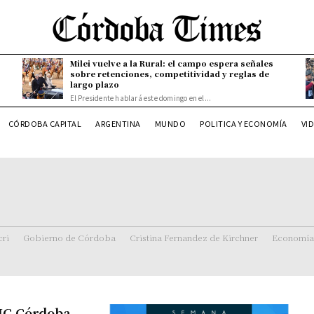
Milei vuelve a la Rural: el campo espera señales
sobre retenciones, competitividad y reglas de
largo plazo
El Presidente hablará este domingo en el...
CÓRDOBA CAPITAL
ARGENTINA
MUNDO
POLITICA Y ECONOMÍA
VI
ri
Gobierno de Córdoba
Cristina Fernandez de Kirchner
Economía
TIC Córdoba