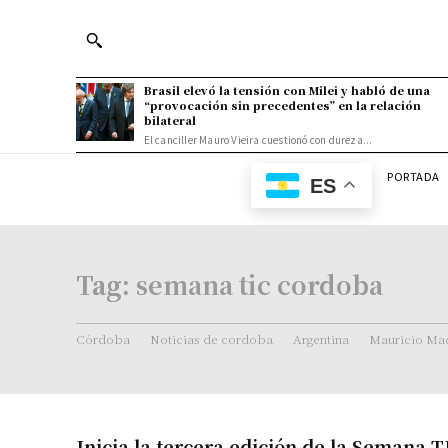
Brasil elevó la tensión con Milei y habló de una
“provocación sin precedentes” en la relación
bilateral
El canciller Mauro Vieira cuestionó con dureza...
PORTADA
ES
Tag:
semana tic cordoba
Córdoba
Noticias de cordoba
Argentina
Mauricio Mac
Inicia la tercera edición de la Semana 