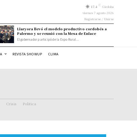
C
17.4
Córdoba
viernes 7 agosto 2026
Registrarse / Unirse
Llaryora llevó el modelo productivo cordobés a
Palermo y se reunió con la Mesa de Enlace
El gobernador participó de la Expo Rural...
DA
REVISTA SHOWUP
CLIMA
Crisis
Politica