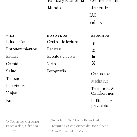
Política y Economía
Resumen semanal
Mundo
Efemérides
FAQ
Videos
VIDA
NOSOTROS
SEGUINOS
Educación
Centro de lectura
Entretenimientos
Recetas
Estilos
Eventos en vivo
Comidas
Video
Salud
Fotografía
Contacto>
Trabajo
Media Kit
Relaciones
Terminoss &
Viajes
Condiciones
Fam
Políticas de
privacidad
Portada
Política de Privacidad
© Todos los derechos
reservados, Córdoba
Términos y Condiciones de Uso del Sitio
Times
Area Comercial
Contacto