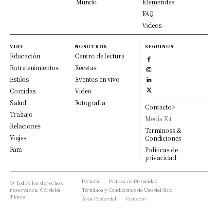
Mundo
Efemérides
FAQ
Videos
VIDA
NOSOTROS
SEGUINOS
Educación
Centro de lectura
Entretenimientos
Recetas
Estilos
Eventos en vivo
Comidas
Video
Salud
Fotografía
Contacto>
Trabajo
Media Kit
Relaciones
Terminoss &
Viajes
Condiciones
Fam
Políticas de
privacidad
Portada
Política de Privacidad
© Todos los derechos
reservados, Córdoba
Términos y Condiciones de Uso del Sitio
Times
Area Comercial
Contacto