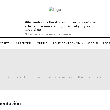
Milei vuelve a la Rural: el campo espera señales
sobre retenciones, competitividad y reglas de
largo plazo
El Presidente hablará este domingo en el...
VIDA
CAPITAL
ARGENTINA
MUNDO
POLITICA Y ECONOMÍA
REVI
ri
Gobierno de Córdoba
Cristina Fernandez de Kirchner
Economía
mentación