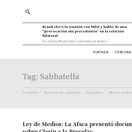
Brasil elevó la tensión con Milei y habló de una
“provocación sin precedentes” en la relación
bilateral
El canciller Mauro Vieira cuestionó con dureza...
PORTADA
CÓRDOBA 
Tag:
Sabbatella
Córdoba
Noticias de cordoba
Argentina
Mauricio Mac
Ley de Medios: La Afsca presentó docu
sobre Clarín a la Procelac