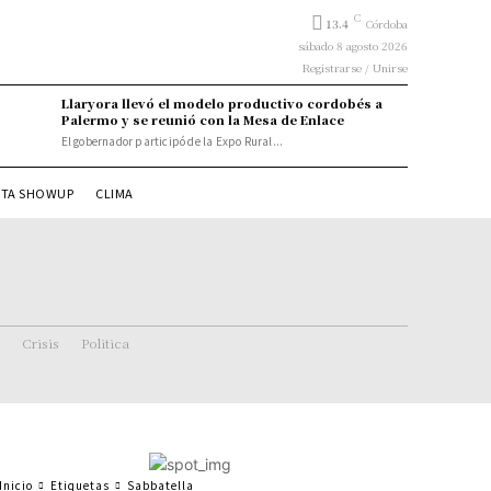
C
13.4
Córdoba
sábado 8 agosto 2026
Registrarse / Unirse
Llaryora llevó el modelo productivo cordobés a
Palermo y se reunió con la Mesa de Enlace
El gobernador participó de la Expo Rural...
STA SHOWUP
CLIMA
Crisis
Politica
Inicio
Etiquetas
Sabbatella