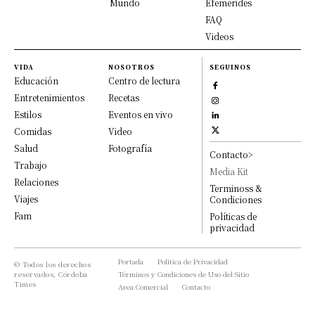
Mundo
Efemérides
FAQ
Videos
VIDA
NOSOTROS
SEGUINOS
Educación
Centro de lectura
Entretenimientos
Recetas
Estilos
Eventos en vivo
Comidas
Video
Salud
Fotografía
Contacto>
Trabajo
Media Kit
Relaciones
Terminoss &
Viajes
Condiciones
Fam
Políticas de
privacidad
Portada
Política de Privacidad
© Todos los derechos
reservados, Córdoba
Términos y Condiciones de Uso del Sitio
Times
Area Comercial
Contacto