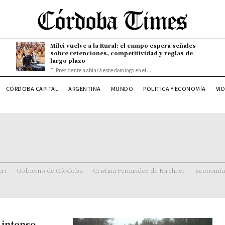
Milei vuelve a la Rural: el campo espera señales
sobre retenciones, competitividad y reglas de
largo plazo
El Presidente hablará este domingo en el...
CÓRDOBA CAPITAL
ARGENTINA
MUNDO
POLITICA Y ECONOMÍA
VI
ri
Gobierno de Córdoba
Cristina Fernandez de Kirchner
Economía
 intenso