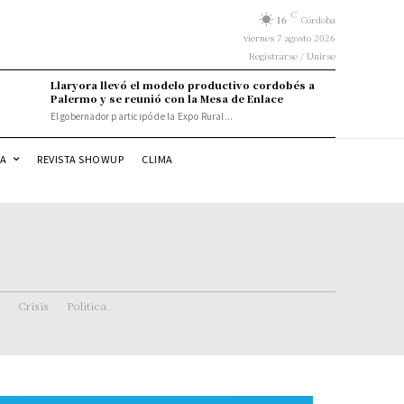
C
16
Córdoba
viernes 7 agosto 2026
Registrarse / Unirse
Llaryora llevó el modelo productivo cordobés a
Palermo y se reunió con la Mesa de Enlace
El gobernador participó de la Expo Rural...
DA
REVISTA SHOWUP
CLIMA
Crisis
Politica