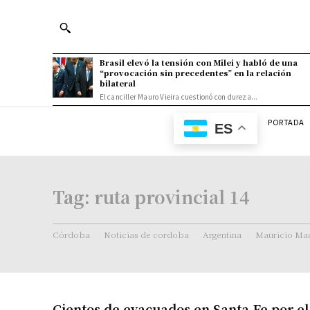
Brasil elevó la tensión con Milei y habló de una
“provocación sin precedentes” en la relación
bilateral
El canciller Mauro Vieira cuestionó con dureza...
PORTADA
ES
Tag:
ruta provincial 14
Córdoba
Noticias de cordoba
Argentina
Mauricio Mac
Cientos de evacuados en Santa Fe por el