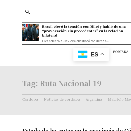
Brasil elevó la tensión con Milei y habló de una
“provocación sin precedentes” en la relación
bilateral
El canciller Mauro Vieira cuestionó con dureza...
PORTADA
ES
Tag:
Ruta Nacional 19
Córdoba
Noticias de cordoba
Argentina
Mauricio Mac
Estado de las rutas en la provincia de 