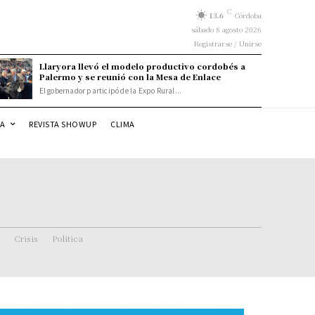
C
13.6
Córdoba
sábado 8 agosto 2026
Registrarse / Unirse
Llaryora llevó el modelo productivo cordobés a
Palermo y se reunió con la Mesa de Enlace
El gobernador participó de la Expo Rural...
DA
REVISTA SHOWUP
CLIMA
Crisis
Politica