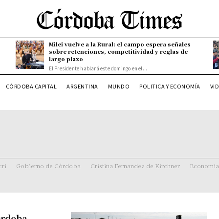
Milei vuelve a la Rural: el campo espera señales
sobre retenciones, competitividad y reglas de
largo plazo
El Presidente hablará este domingo en el...
CÓRDOBA CAPITAL
ARGENTINA
MUNDO
POLITICA Y ECONOMÍA
VI
ri
Gobierno de Córdoba
Cristina Fernandez de Kirchner
Economía
Córdoba