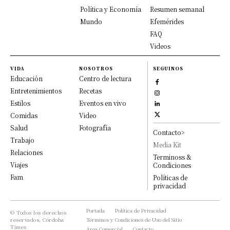
Política y Economía
Resumen semanal
Mundo
Efemérides
FAQ
Videos
VIDA
NOSOTROS
SEGUINOS
Educación
Centro de lectura
Entretenimientos
Recetas
Estilos
Eventos en vivo
Comidas
Video
Salud
Fotografía
Contacto>
Trabajo
Media Kit
Relaciones
Terminoss &
Viajes
Condiciones
Fam
Políticas de
privacidad
Portada
Política de Privacidad
© Todos los derechos
reservados, Córdoba
Términos y Condiciones de Uso del Sitio
Times
Area Comercial
Contacto