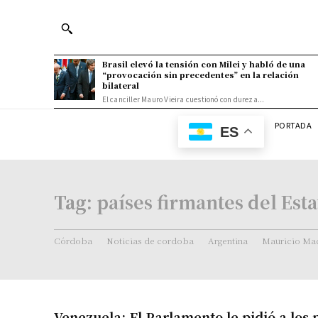
Brasil elevó la tensión con Milei y habló de una
“provocación sin precedentes” en la relación
bilateral
El canciller Mauro Vieira cuestionó con dureza...
PORTADA
ES
Tag:
países firmantes del Est
Córdoba
Noticias de cordoba
Argentina
Mauricio Mac
Venezuela: El Parlamento le pidió a los 