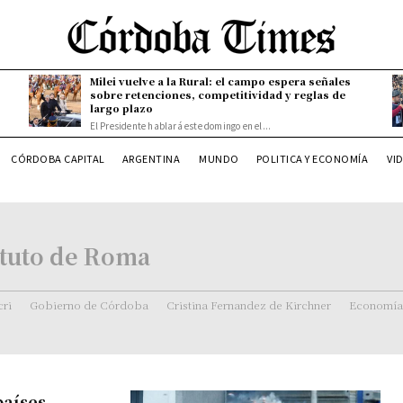
Milei vuelve a la Rural: el campo espera señales
sobre retenciones, competitividad y reglas de
largo plazo
El Presidente hablará este domingo en el...
CÓRDOBA CAPITAL
ARGENTINA
MUNDO
POLITICA Y ECONOMÍA
VI
atuto de Roma
ri
Gobierno de Córdoba
Cristina Fernandez de Kirchner
Economía
países