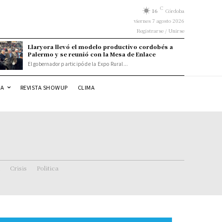
C
16
Córdoba
viernes 7 agosto 2026
Registrarse / Unirse
Llaryora llevó el modelo productivo cordobés a
Palermo y se reunió con la Mesa de Enlace
El gobernador participó de la Expo Rural...
DA
REVISTA SHOWUP
CLIMA
Crisis
Politica