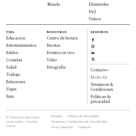
Mundo
Efemérides
FAQ
Videos
VIDA
NOSOTROS
SEGUINOS
Educación
Centro de lectura
Entretenimientos
Recetas
Estilos
Eventos en vivo
Comidas
Video
Salud
Fotografía
Contacto>
Trabajo
Media Kit
Relaciones
Terminoss &
Viajes
Condiciones
Fam
Políticas de
privacidad
Portada
Política de Privacidad
© Todos los derechos
reservados, Córdoba
Términos y Condiciones de Uso del Sitio
Times
Area Comercial
Contacto