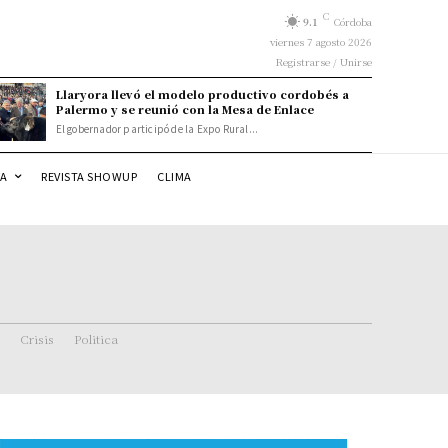
C
9.1
Córdoba
viernes 7 agosto 2026
Registrarse / Unirse
Llaryora llevó el modelo productivo cordobés a
Palermo y se reunió con la Mesa de Enlace
El gobernador participó de la Expo Rural...
DA
REVISTA SHOWUP
CLIMA
Crisis
Politica