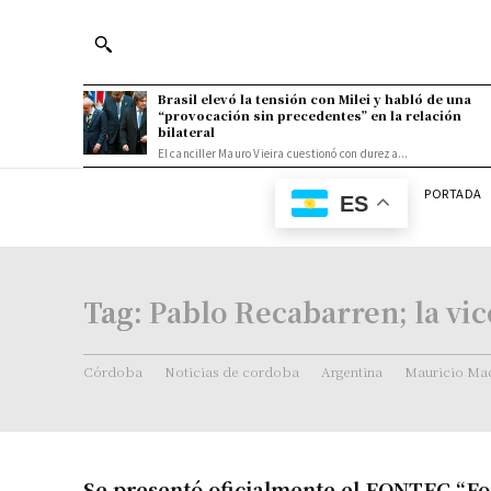
Brasil elevó la tensión con Milei y habló de una
“provocación sin precedentes” en la relación
bilateral
El canciller Mauro Vieira cuestionó con dureza...
PORTADA
ES
Tag:
Pablo Recabarren; la vi
Córdoba
Noticias de cordoba
Argentina
Mauricio Mac
Se presentó oficialmente el FONTEC “F