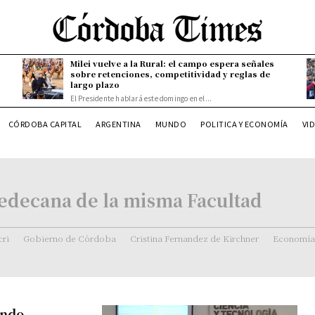
Milei vuelve a la Rural: el campo espera señales
sobre retenciones, competitividad y reglas de
largo plazo
El Presidente hablará este domingo en el...
CÓRDOBA CAPITAL
ARGENTINA
MUNDO
POLITICA Y ECONOMÍA
VI
cedecana de la misma Facultad
ri
Gobierno de Córdoba
Cristina Fernandez de Kirchner
Economía
ondo