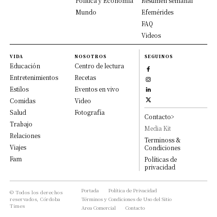
Política y Economía
Resumen semanal
Mundo
Efemérides
FAQ
Videos
VIDA
NOSOTROS
SEGUINOS
Educación
Centro de lectura
Entretenimientos
Recetas
Estilos
Eventos en vivo
Comidas
Video
Salud
Fotografía
Contacto>
Trabajo
Media Kit
Relaciones
Terminoss &
Viajes
Condiciones
Fam
Políticas de
privacidad
Portada
Política de Privacidad
© Todos los derechos
reservados, Córdoba
Términos y Condiciones de Uso del Sitio
Times
Area Comercial
Contacto