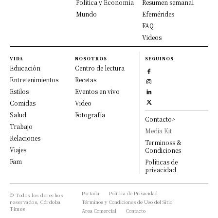
Política y Economía
Resumen semanal
Mundo
Efemérides
FAQ
Videos
VIDA
NOSOTROS
SEGUINOS
Educación
Centro de lectura
Entretenimientos
Recetas
Estilos
Eventos en vivo
Comidas
Video
Salud
Fotografía
Contacto>
Trabajo
Media Kit
Relaciones
Terminoss &
Viajes
Condiciones
Fam
Políticas de
privacidad
Portada
Política de Privacidad
© Todos los derechos
reservados, Córdoba
Términos y Condiciones de Uso del Sitio
Times
Area Comercial
Contacto