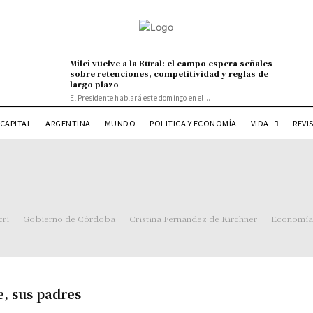
Milei vuelve a la Rural: el campo espera señales
sobre retenciones, competitividad y reglas de
largo plazo
El Presidente hablará este domingo en el...
VIDA
CAPITAL
ARGENTINA
MUNDO
POLITICA Y ECONOMÍA
REVI
ri
Gobierno de Córdoba
Cristina Fernandez de Kirchner
Economía
e, sus padres