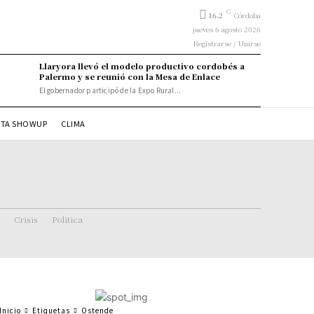
C
16.2
Córdoba
jueves 6 agosto 2026
Registrarse / Unirse
Llaryora llevó el modelo productivo cordobés a
Palermo y se reunió con la Mesa de Enlace
El gobernador participó de la Expo Rural...
STA SHOWUP
CLIMA
Crisis
Politica
Inicio
Etiquetas
Ostende