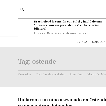
Brasil elevó la tensión con Milei y habló de una
“provocación sin precedentes” en la relación
bilateral
El canciller Mauro Vieira cuestionó con dureza...
PORTADA
CÓRDOBA 
Tag:
ostende
Córdoba
Noticias de cordoba
Argentina
Mauricio Mac
Hallaron a un niño asesinado en Ostend
se encuentran detenidos