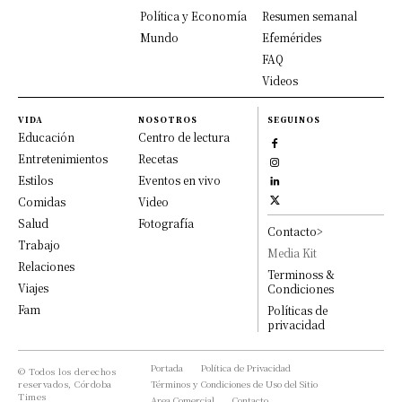
Política y Economía
Resumen semanal
Mundo
Efemérides
FAQ
Videos
VIDA
NOSOTROS
SEGUINOS
Educación
Centro de lectura
Entretenimientos
Recetas
Estilos
Eventos en vivo
Comidas
Video
Salud
Fotografía
Contacto>
Trabajo
Media Kit
Relaciones
Terminoss &
Viajes
Condiciones
Fam
Políticas de
privacidad
Portada
Política de Privacidad
© Todos los derechos
reservados, Córdoba
Términos y Condiciones de Uso del Sitio
Times
Area Comercial
Contacto