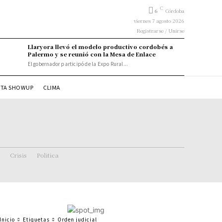
C
6
Córdoba
viernes 7 agosto 2026
Registrarse / Unirse
Llaryora llevó el modelo productivo cordobés a
Palermo y se reunió con la Mesa de Enlace
El gobernador participó de la Expo Rural...
STA SHOWUP
CLIMA
Crisis
Politica
Inicio
Etiquetas
Orden judicial