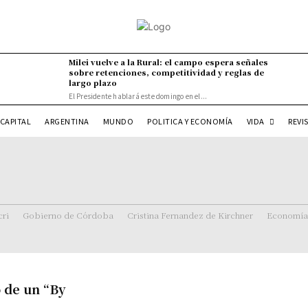
Milei vuelve a la Rural: el campo espera señales
sobre retenciones, competitividad y reglas de
largo plazo
El Presidente hablará este domingo en el...
VIDA
CAPITAL
ARGENTINA
MUNDO
POLITICA Y ECONOMÍA
REVI
ri
Gobierno de Córdoba
Cristina Fernandez de Kirchner
Economía
o de un “By