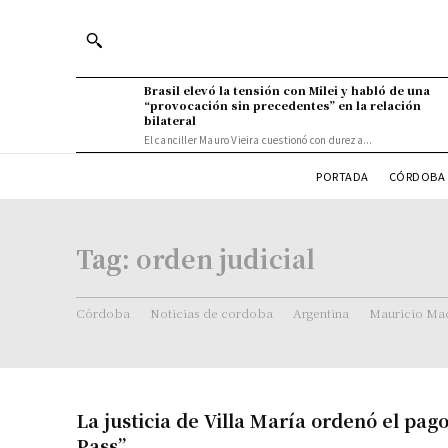
Brasil elevó la tensión con Milei y habló de una
“provocación sin precedentes” en la relación
bilateral
El canciller Mauro Vieira cuestionó con dureza...
PORTADA
CÓRDOBA 
Tag:
orden judicial
Córdoba
Noticias de cordoba
Argentina
Mauricio Mac
La justicia de Villa María ordenó el pag
Pass”