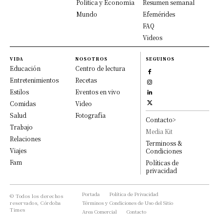
Política y Economía
Resumen semanal
Mundo
Efemérides
FAQ
Videos
VIDA
NOSOTROS
SEGUINOS
Educación
Centro de lectura
Entretenimientos
Recetas
Estilos
Eventos en vivo
Comidas
Video
Salud
Fotografía
Contacto>
Trabajo
Media Kit
Relaciones
Terminoss &
Viajes
Condiciones
Fam
Políticas de
privacidad
Portada
Política de Privacidad
© Todos los derechos
reservados, Córdoba
Términos y Condiciones de Uso del Sitio
Times
Area Comercial
Contacto