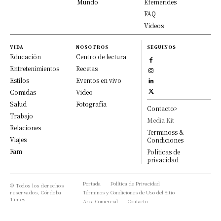
Mundo
Efemérides
FAQ
Videos
VIDA
NOSOTROS
SEGUINOS
Educación
Centro de lectura
Entretenimientos
Recetas
Estilos
Eventos en vivo
Comidas
Video
Salud
Fotografía
Contacto>
Trabajo
Media Kit
Relaciones
Terminoss &
Viajes
Condiciones
Fam
Políticas de
privacidad
Portada
Política de Privacidad
© Todos los derechos
reservados, Córdoba
Términos y Condiciones de Uso del Sitio
Times
Area Comercial
Contacto