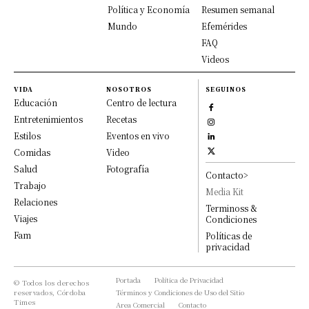
Política y Economía
Resumen semanal
Mundo
Efemérides
FAQ
Videos
VIDA
NOSOTROS
SEGUINOS
Educación
Centro de lectura
Entretenimientos
Recetas
Estilos
Eventos en vivo
Comidas
Video
Salud
Fotografía
Contacto>
Trabajo
Media Kit
Relaciones
Terminoss &
Viajes
Condiciones
Fam
Políticas de
privacidad
Portada
Política de Privacidad
© Todos los derechos
reservados, Córdoba
Términos y Condiciones de Uso del Sitio
Times
Area Comercial
Contacto