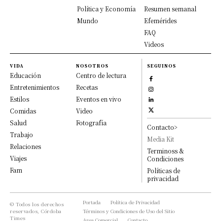
Política y Economía
Resumen semanal
Mundo
Efemérides
FAQ
Videos
VIDA
NOSOTROS
SEGUINOS
Educación
Centro de lectura
Entretenimientos
Recetas
Estilos
Eventos en vivo
Comidas
Video
Salud
Fotografía
Contacto>
Trabajo
Media Kit
Relaciones
Terminoss &
Viajes
Condiciones
Fam
Políticas de
privacidad
Portada
Política de Privacidad
© Todos los derechos
reservados, Córdoba
Términos y Condiciones de Uso del Sitio
Times
Area Comercial
Contacto