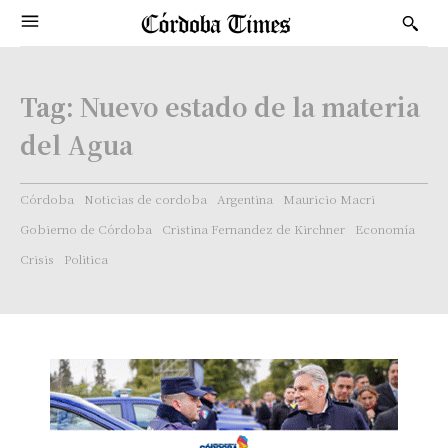
Tag:
Nuevo estado de la materia
del Agua
Córdoba
Noticias de cordoba
Argentina
Mauricio Macri
Gobierno de Córdoba
Cristina Fernandez de Kirchner
Economía
Crisis
Politica