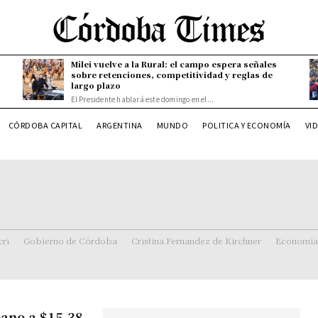
Milei vuelve a la Rural: el campo espera señales
sobre retenciones, competitividad y reglas de
largo plazo
El Presidente hablará este domingo en el...
CÓRDOBA CAPITAL
ARGENTINA
MUNDO
POLITICA Y ECONOMÍA
VI
ri
Gobierno de Córdoba
Cristina Fernandez de Kirchner
Economía
bano a $15,38