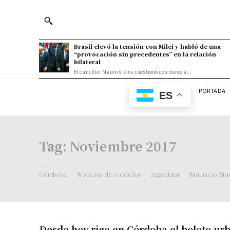
Brasil elevó la tensión con Milei y habló de una
“provocación sin precedentes” en la relación
bilateral
El canciller Mauro Vieira cuestionó con dureza...
PORTADA
ES
Tag:
Noviembre 2017
Córdoba
Noticias de cordoba
Argentina
Mauricio Mac
Desde hoy rige en Córdoba el boleto ur