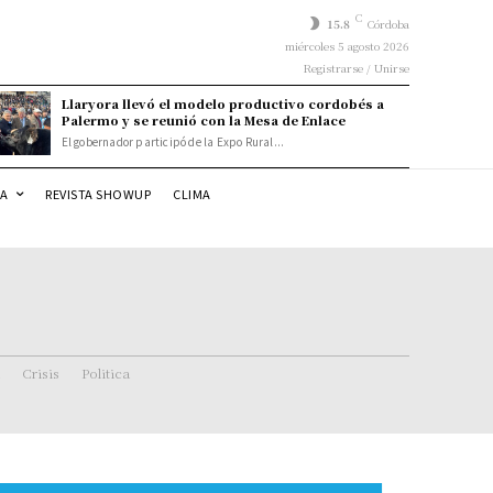
C
15.8
Córdoba
miércoles 5 agosto 2026
Registrarse / Unirse
Llaryora llevó el modelo productivo cordobés a
Palermo y se reunió con la Mesa de Enlace
El gobernador participó de la Expo Rural...
DA
REVISTA SHOWUP
CLIMA
Crisis
Politica