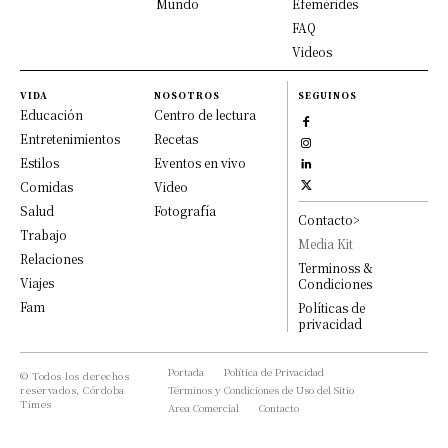
Mundo
Efemérides
FAQ
Videos
VIDA
NOSOTROS
SEGUINOS
Educación
Centro de lectura
Entretenimientos
Recetas
Estilos
Eventos en vivo
Comidas
Video
Salud
Fotografía
Contacto>
Trabajo
Media Kit
Relaciones
Terminoss &
Viajes
Condiciones
Fam
Políticas de
privacidad
Portada
Política de Privacidad
© Todos los derechos
reservados, Córdoba
Términos y Condiciones de Uso del Sitio
Times
Area Comercial
Contacto