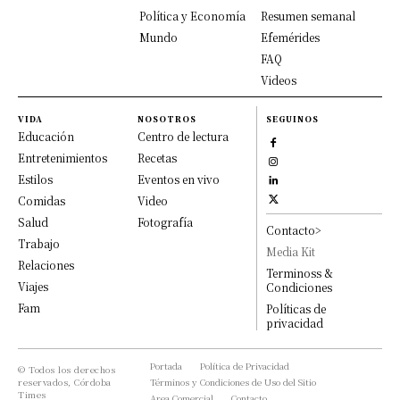
Política y Economía
Resumen semanal
Mundo
Efemérides
FAQ
Videos
VIDA
NOSOTROS
SEGUINOS
Educación
Centro de lectura
Entretenimientos
Recetas
Estilos
Eventos en vivo
Comidas
Video
Salud
Fotografía
Contacto>
Trabajo
Media Kit
Relaciones
Terminoss &
Viajes
Condiciones
Fam
Políticas de
privacidad
Portada
Política de Privacidad
© Todos los derechos
reservados, Córdoba
Términos y Condiciones de Uso del Sitio
Times
Area Comercial
Contacto