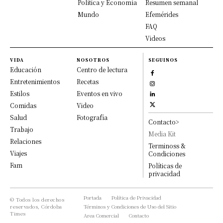
Política y Economía
Resumen semanal
Mundo
Efemérides
FAQ
Videos
VIDA
NOSOTROS
SEGUINOS
Educación
Centro de lectura
Entretenimientos
Recetas
Estilos
Eventos en vivo
Comidas
Video
Salud
Fotografía
Contacto>
Trabajo
Media Kit
Relaciones
Terminoss &
Viajes
Condiciones
Fam
Políticas de
privacidad
Portada
Política de Privacidad
© Todos los derechos
reservados, Córdoba
Términos y Condiciones de Uso del Sitio
Times
Area Comercial
Contacto