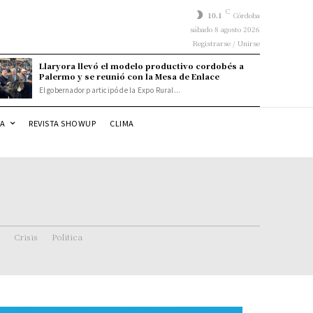
C
10.1
Córdoba
sábado 8 agosto 2026
Registrarse / Unirse
Llaryora llevó el modelo productivo cordobés a
Palermo y se reunió con la Mesa de Enlace
El gobernador participó de la Expo Rural...
DA
REVISTA SHOWUP
CLIMA
Crisis
Politica