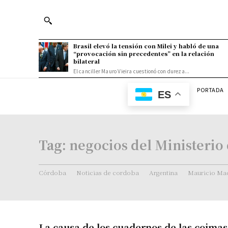
Brasil elevó la tensión con Milei y habló de una
“provocación sin precedentes” en la relación
bilateral
El canciller Mauro Vieira cuestionó con dureza...
PORTADA
ES
Tag:
negocios del Ministerio 
Córdoba
Noticias de cordoba
Argentina
Mauricio Mac
La causa de los cuadernos de las coimas