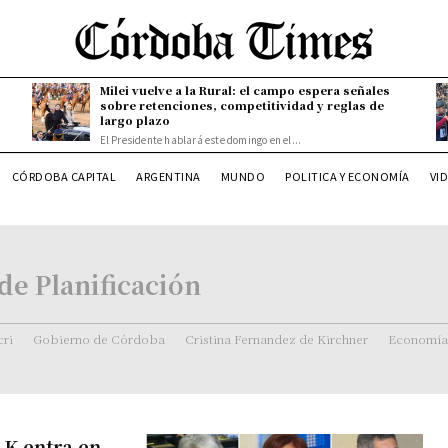
Milei vuelve a la Rural: el campo espera señales
sobre retenciones, competitividad y reglas de
largo plazo
El Presidente hablará este domingo en el...
CÓRDOBA CAPITAL
ARGENTINA
MUNDO
POLITICA Y ECONOMÍA
VI
de Planificación
ri
Gobierno de Córdoba
Cristina Fernandez de Kirchner
Economía
 K entra en