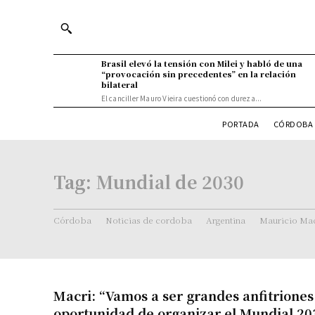
Brasil elevó la tensión con Milei y habló de una
“provocación sin precedentes” en la relación
bilateral
El canciller Mauro Vieira cuestionó con dureza...
PORTADA
CÓRDOBA 
Tag:
Mundial de 2030
Córdoba
Noticias de cordoba
Argentina
Mauricio Mac
Macri: “Vamos a ser grandes anfitriones 
oportunidad de organizar el Mundial 20