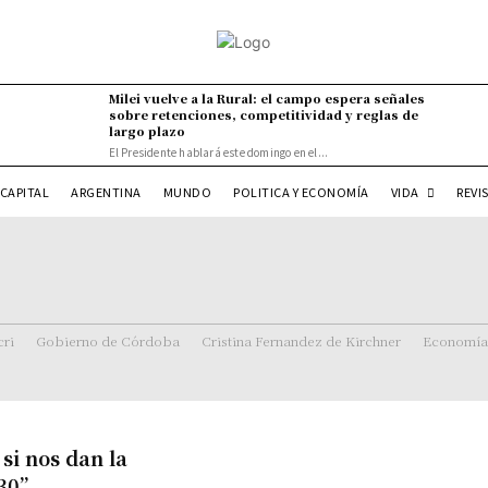
Milei vuelve a la Rural: el campo espera señales
sobre retenciones, competitividad y reglas de
largo plazo
El Presidente hablará este domingo en el...
VIDA
CAPITAL
ARGENTINA
MUNDO
POLITICA Y ECONOMÍA
REVI
ri
Gobierno de Córdoba
Cristina Fernandez de Kirchner
Economía
si nos dan la
30”