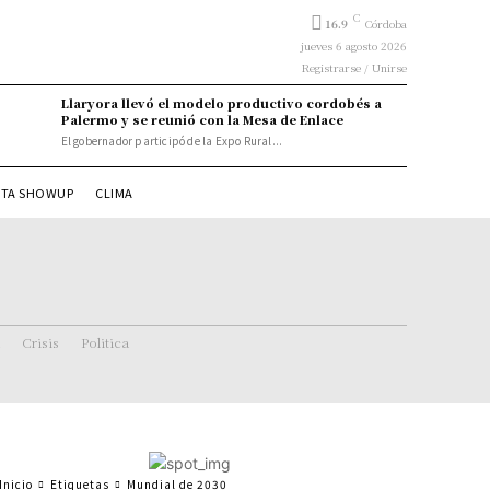
C
16.9
Córdoba
jueves 6 agosto 2026
Registrarse / Unirse
Llaryora llevó el modelo productivo cordobés a
Palermo y se reunió con la Mesa de Enlace
El gobernador participó de la Expo Rural...
STA SHOWUP
CLIMA
Crisis
Politica
Inicio
Etiquetas
Mundial de 2030