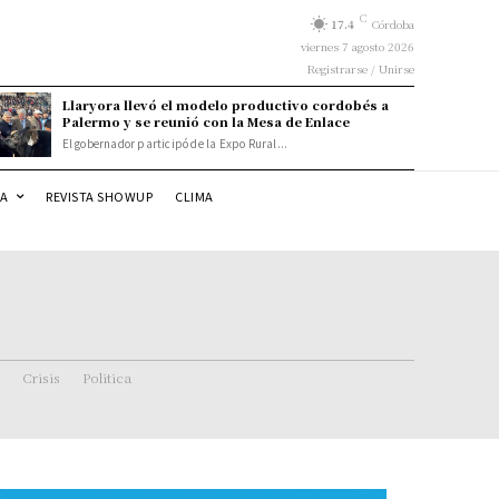
C
17.4
Córdoba
viernes 7 agosto 2026
Registrarse / Unirse
Llaryora llevó el modelo productivo cordobés a
Palermo y se reunió con la Mesa de Enlace
El gobernador participó de la Expo Rural...
DA
REVISTA SHOWUP
CLIMA
Crisis
Politica