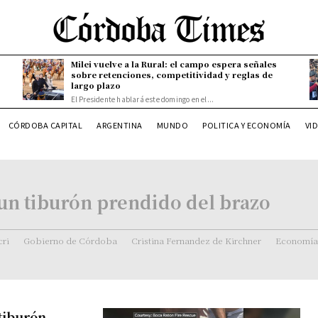
Milei vuelve a la Rural: el campo espera señales
sobre retenciones, competitividad y reglas de
largo plazo
El Presidente hablará este domingo en el...
CÓRDOBA CAPITAL
ARGENTINA
MUNDO
POLITICA Y ECONOMÍA
VI
 un tiburón prendido del brazo
ri
Gobierno de Córdoba
Cristina Fernandez de Kirchner
Economía
tiburón