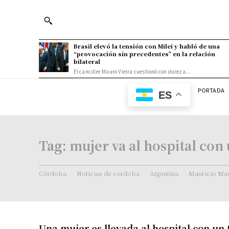
Brasil elevó la tensión con Milei y habló de una
“provocación sin precedentes” en la relación
bilateral
El canciller Mauro Vieira cuestionó con dureza...
PORTADA
ES
Tag:
mujer va al hospital con
Córdoba
Noticias de cordoba
Argentina
Mauricio Mac
Una mujer es llevada al hospital con un 