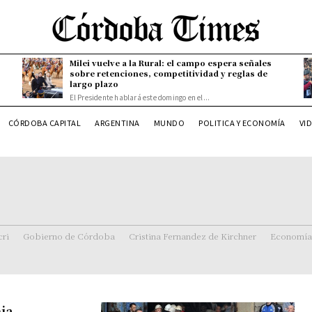
Milei vuelve a la Rural: el campo espera señales
sobre retenciones, competitividad y reglas de
largo plazo
El Presidente hablará este domingo en el...
CÓRDOBA CAPITAL
ARGENTINA
MUNDO
POLITICA Y ECONOMÍA
VI
ri
Gobierno de Córdoba
Cristina Fernandez de Kirchner
Economía
ia