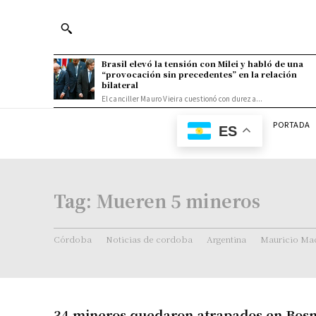
Brasil elevó la tensión con Milei y habló de una
“provocación sin precedentes” en la relación
bilateral
El canciller Mauro Vieira cuestionó con dureza...
PORTADA
ES
Tag:
Mueren 5 mineros
Córdoba
Noticias de cordoba
Argentina
Mauricio Mac
34 mineros quedaron atrapados en Bosn