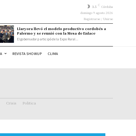
C
3.5
Córdoba
domingo 9 agosto 2026
Registrarse / Unirse
Llaryora llevó el modelo productivo cordobés a
Palermo y se reunió con la Mesa de Enlace
El gobernador participó de la Expo Rural...
DA
REVISTA SHOWUP
CLIMA
Crisis
Politica