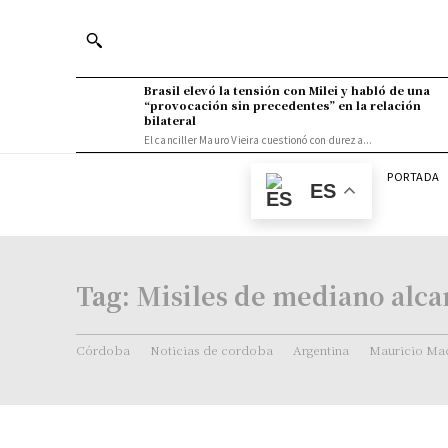
Brasil elevó la tensión con Milei y habló de una
“provocación sin precedentes” en la relación
bilateral
El canciller Mauro Vieira cuestionó con dureza...
PORTADA
ES
Tag:
Misiles de mediano alca
Córdoba
Noticias de cordoba
Argentina
Mauricio Mac