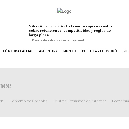
Milei vuelve a la Rural: el campo espera señales
sobre retenciones, competitividad y reglas de
largo plazo
El Presidente hablará este domingo en el...
VI
CÓRDOBA CAPITAL
ARGENTINA
MUNDO
POLITICA Y ECONOMÍA
nce
ri
Gobierno de Córdoba
Cristina Fernandez de Kirchner
Economía