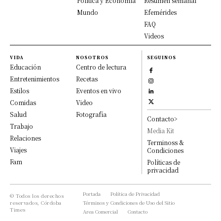
Política y Economía
Resumen semanal
Mundo
Efemérides
FAQ
Videos
VIDA
NOSOTROS
SEGUINOS
Educación
Centro de lectura
Entretenimientos
Recetas
Estilos
Eventos en vivo
Comidas
Video
Salud
Fotografía
Contacto>
Trabajo
Media Kit
Relaciones
Terminoss &
Viajes
Condiciones
Fam
Políticas de
privacidad
Portada
Política de Privacidad
© Todos los derechos
reservados, Córdoba
Términos y Condiciones de Uso del Sitio
Times
Area Comercial
Contacto