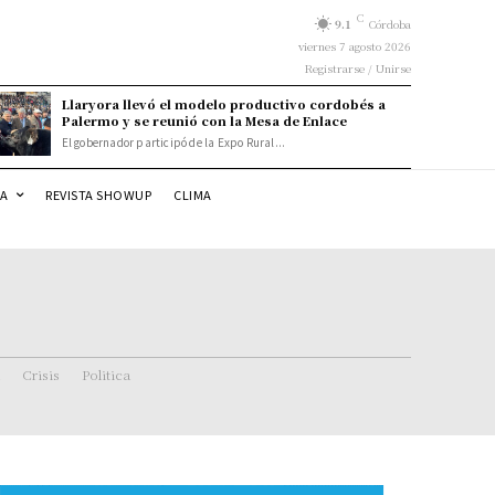
C
9.1
Córdoba
viernes 7 agosto 2026
Registrarse / Unirse
Llaryora llevó el modelo productivo cordobés a
Palermo y se reunió con la Mesa de Enlace
El gobernador participó de la Expo Rural...
DA
REVISTA SHOWUP
CLIMA
Crisis
Politica