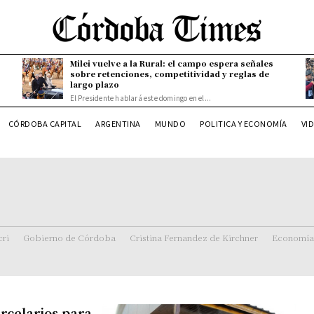
Milei vuelve a la Rural: el campo espera señales
sobre retenciones, competitividad y reglas de
largo plazo
El Presidente hablará este domingo en el...
CÓRDOBA CAPITAL
ARGENTINA
MUNDO
POLITICA Y ECONOMÍA
VI
ri
Gobierno de Córdoba
Cristina Fernandez de Kirchner
Economía
arcelarios para