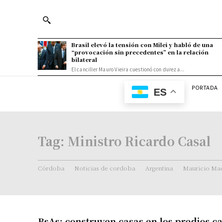
Brasil elevó la tensión con Milei y habló de una
“provocación sin precedentes” en la relación
bilateral
El canciller Mauro Vieira cuestionó con dureza...
PORTADA
ES
Tag:
Ministro Ricardo Casal
Córdoba
Noticias de cordoba
Argentina
Mauricio Mac
BsAs: construyen casas en los predios c